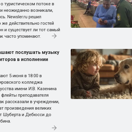
о туристическом потоке в
и неожиданно возникали,
сь. Newsler.ru решил
о же действительно гостей
он и существует ли тот самый
ак часто упоминают.
ашают послушать музыку
иторов в исполнении
ют 5 июня в 18:00 в
ировского колледжа
усства имени И.В. Казенина
а флейты преподавателя
ак рассказали в учреждении,
ат произведения великих
т Шуберта и Дебюсси до
бина.