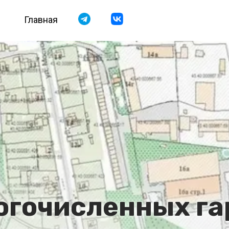
Главная
огочисленных га