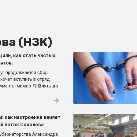
ва (НЗК)
или, как стать частью
втов.
луг продолжается сбор
 хочет вступить в отряд
кументы можно 제출лять до
: как настроение влияет
ий поток Соколова.
губернаторства Александра