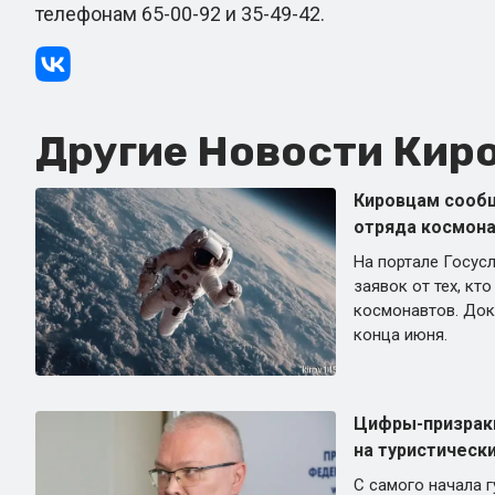
телефонам 65-00-92 и 35-49-42.
Другие Новости Киро
Кировцам сообщ
отряда космона
На портале Госус
заявок от тех, кто
космонавтов. До
конца июня.
Цифры-призраки
на туристическ
С самого начала 