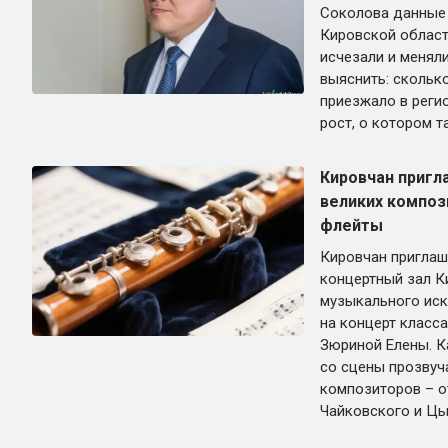
Соколова данные 
Кировской област
исчезали и меняли
выяснить: скольк
приезжало в реги
рост, о котором т
Кировчан пригл
великих композ
флейты
Кировчан приглаша
концертный зал К
музыкального иск
на концерт класс
Зюриной Елены. К
со сцены прозвуч
композиторов – о
Чайковского и Цы