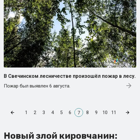
В Свечинском лесничестве произошёл пожар в лесу.
Пожар был выявлен 6 августа.
1
2
3
4
5
6
8
9
10
11
7
Новый злой кировчанин: