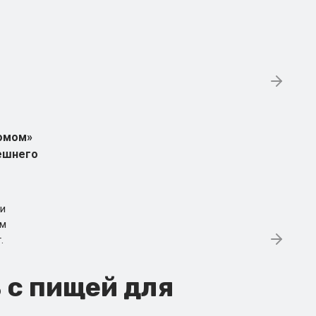
комом»
ешнего
и
ам
.
 с пищей для