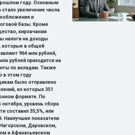
прошлом году. Основным
 стало увеличение числа
гообложения и
оговой базы. Кроме
щество, кировчанам
ы налоги на доходы
, которые в общей
авляют 964 млн рублей,
млн рублей приходится на
енты по вкладам. Также
о в этом году
щикам было отправлено
лений, из которых 351
ронном формате. По
 октября, уровень сбора
ти составил 35,5%, или
й. Наилучшие показатели
Нагорском, Даровском,
ком и Афанасьевском