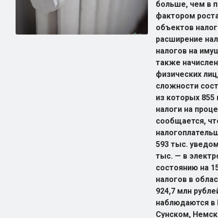
больше, чем в 
фактором роста
объектов нало
расширение нал
налогов на иму
также начислен
физических лиц
сложности сост
из которых 855 
налоги на проц
сообщается, чт
налогоплатель
593 тыс. уведом
тыс. — в элект
состоянию на 15
налогов в облас
924,7 млн рубле
наблюдаются в 
Сунском, Немс