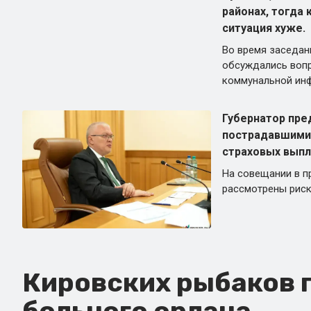
районах, тогда 
ситуация хуже.
Во время заседан
обсуждались воп
коммунальной инф
Губернатор пре
пострадавшими
страховых выпл
На совещании в п
рассмотрены риск
Кировских рыбаков п