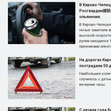
В Кирово-Чепец
Росгвардии捕获и
опьянения.
В Кирово-Чепецке
ночью заметили а
высокой скорости
рулем находился 
признаками алког
На дорогах Кир
пострадали 50 
Наибольшее коли
случилось с деть
вечерние часы.
С начала года б