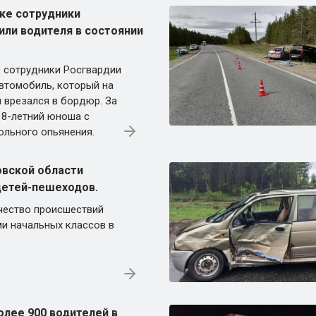
ке сотрудники
ли водителя в состоянии
 сотрудники Росгвардии
втомобиль, который на
 врезался в бордюр. За
18-летний юноша с
ольного опьянения.
овской области
детей-пешеходов.
чество происшествий
ми начальных классов в
олее 900 водителей в