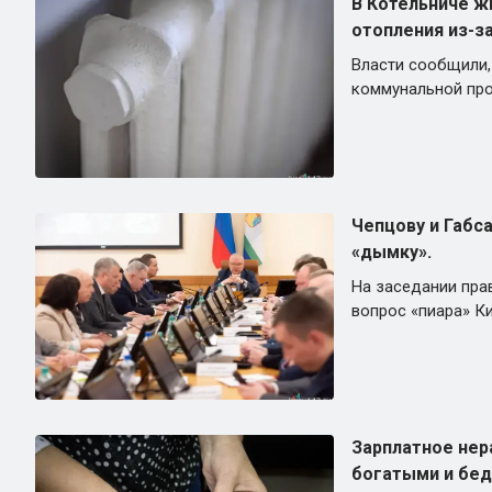
В Котельниче ж
отопления из-за
Власти сообщили,
коммунальной пр
Чепцову и Габс
«дымку».
На заседании пра
вопрос «пиара» К
Зарплатное не
богатыми и бед