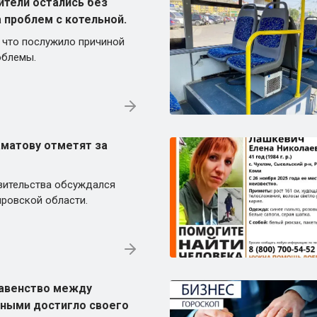
ители остались без
 проблем с котельной.
 что послужило причиной
облемы.
аматову отметят за
вительства обсуждался
ировской области.
равенство между
ными достигло своего