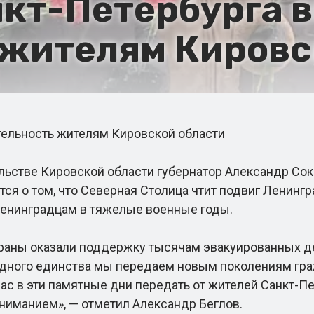
нкт-Петербурга 
 жителям Кировс
ельность жителям Кировской области
стве Кировской области губернатор Александр Соко
тся о том, что Северная Столица чтит подвиг Ленинг
л ленинградцам в тяжелые военные годы.
аны оказали поддержку тысячам эвакуированных де
одного единства мы передаем новым поколениям граж
ас в эти памятные дни передать от жителей Санкт-П
вниманием», — отметил Александр Беглов.