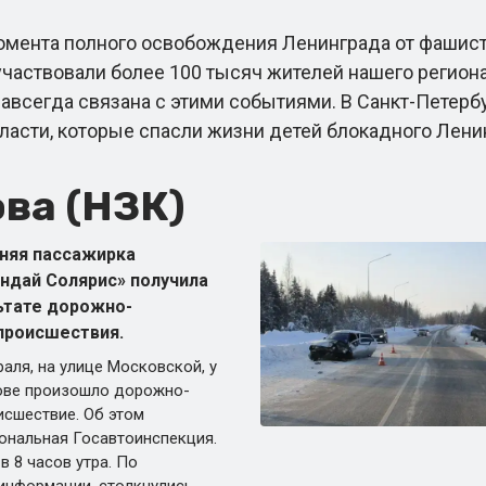
мента полного освобождения Ленинграда от фашист
 участвовали более 100 тысяч жителей нашего региона
навсегда связана с этими событиями. В Санкт-Петерб
ласти, которые спасли жизни детей блокадного Ленин
ва (НЗК)
тняя пассажирка
ндай Солярис» получила
ьтате дорожно-
происшествия.
раля, на улице Московской, у
ове произошло дорожно-
исшествие. Об этом
ональная Госавтоинспекция.
в 8 часов утра. По