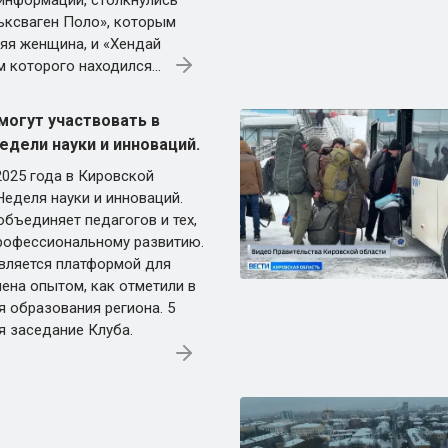
информации, столкнулись
ксваген Поло», которым
няя женщина, и «Хендай
м которого находился...
могут участвовать в
едели науки и инноваций.
2025 года в Кировской
Неделя науки и инноваций.
объединяет педагогов и тех,
профессиональному развитию.
вляется платформой для
ена опытом, как отметили в
я образования региона. 5
я заседание Клуба.