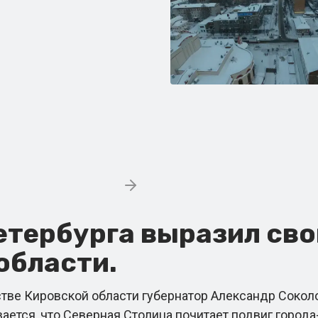
етербурга выразил св
области.
тве Кировской области губернатор Александр Соколо
ается, что Северная Столица почитает подвиг города