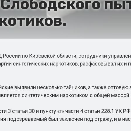
 Слободского пы
котиков.
ссии по Кировской области, сотрудники управлени
артии синтетических наркотиков, расфасовывал их и
ие выявили несколько тайников, а также оптовую з
вляется синтетическим наркотиком с общей массой 5
3 статьи 30 и пункту «г» части 4 статьи 228.1 УК Р
ания подозреваемый был заключен под стражу, и в н