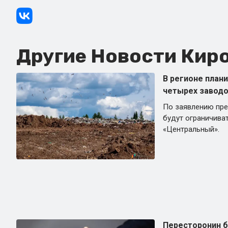
Другие Новости Киро
В регионе план
четырех заводо
По заявлению пре
будут ограничива
«Центральный».
Пересторонин б