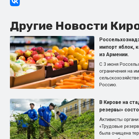
Другие Новости Киро
Россельхознадз
импорт яблок, 
из Армении.
С 3 июня Россель
ограничения на и
сельскохозяйстве
Россию.
В Кирове на ст
резервы» состо
Активисты органи
«Трудовые резерв
была очищена тер