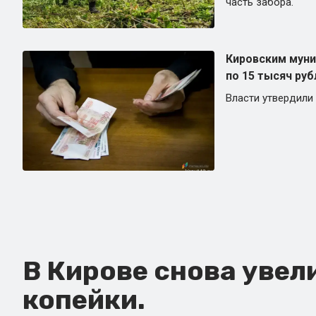
часть забора.
Кировским мун
по 15 тысяч руб
Власти утвердили
В Кирове снова увел
копейки.