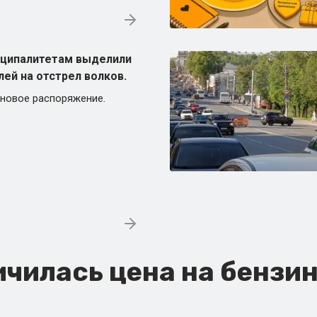
иципалитетам выделили
лей на отстрел волков.
 новое распоряжение.
ичилась цена на бензин