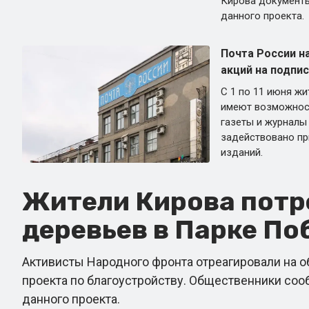
Кирова документ
данного проекта.
Почта России н
акций на подпис
С 1 по 11 июня ж
имеют возможнос
газеты и журналы
задействовано пр
изданий.
Жители Кирова потр
деревьев в Парке По
Активисты Народного фронта отреагировали на 
проекта по благоустройству. Общественники соо
данного проекта.