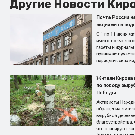
Другие Новости Киро
Почта России н
акциями на подп
С 1 по 11 июня ж
имеют возможнос
газеты и журналы
принимают участи
периодических из
Жители Кирова 
по поводу выру
Победы.
Активисты Народн
обращения жителе
вырубкой деревье
благоустройства.
что планируют за