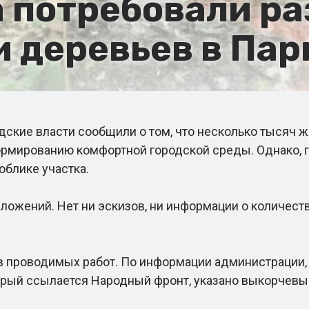
 потребовали ра
 деревьев в Пар
кие власти сообщили о том, что несколько тысяч ж
ормированию комфортной городской среды. Однако, п
блике участка.
ложений. Нет ни эскизов, ни информации о количест
роводимых работ. По информации администрации, п
орый ссылается Народный фронт, указано выкорчевы