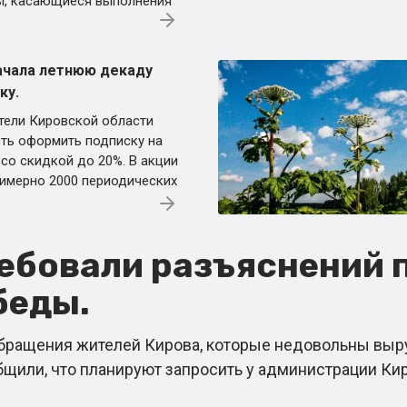
ы, касающиеся выполнения
ачала летнюю декаду
ку.
ители Кировской области
ть оформить подписку на
 со скидкой до 20%. В акции
имерно 2000 периодических
ебовали разъяснений 
беды.
обращения жителей Кирова, которые недовольны выр
бщили, что планируют запросить у администрации К