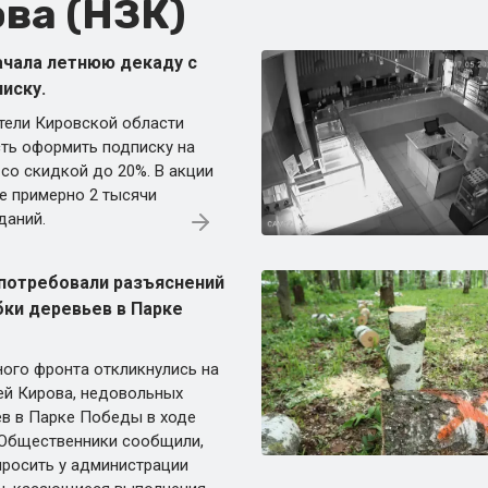
ва (НЗК)
ачала летнюю декаду с
иску.
ители Кировской области
ть оформить подписку на
 со скидкой до 20%. В акции
е примерно 2 тысячи
даний.
потребовали разъяснений
бки деревьев в Парке
ого фронта откликнулись на
й Кирова, недовольных
в в Парке Победы в ходе
 Общественники сообщили,
просить у администрации