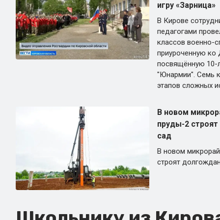
игру «Зарница»
В Кирове сотрудн
педагогами прове
классов военно-сп
приуроченную ко 
посвящённую 10-л
"Юнармии". Семь 
этапов сложных и
В новом микрор
пруды-2 строят
сад
В новом микрорай
строят долгождан
Школьнику из Кирова