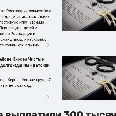
ики Росгвардии совместно с
ли для учащихся кадетских
ортивную игру "Зарница",
Дню защиты детей и
етию Росгвардии и
команд прошли несколько
спытаний. Финальным
айоне Кирова Чистые
 долгожданный детский
оне Кирова Чистые пруды-2
ный детский сад.
 выплатили 300 тысяч