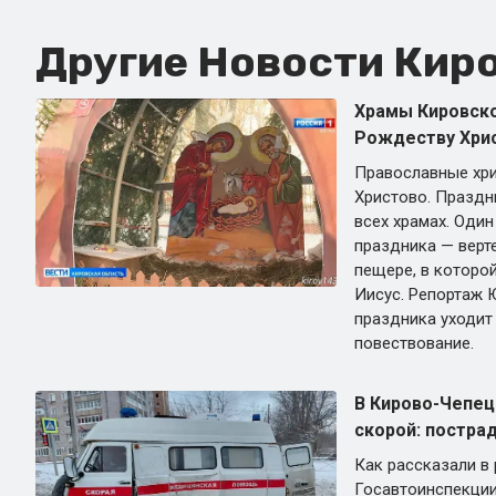
Другие Новости Киро
Храмы Кировско
Рождеству Хри
Православные хр
Христово. Праздн
всех храмах. Один
праздника — верт
пещере, в которо
Иисус. Репортаж 
праздника уходит
повествование.
В Кирово-Чепец
скорой: постра
Как рассказали в
Госавтоинспекции