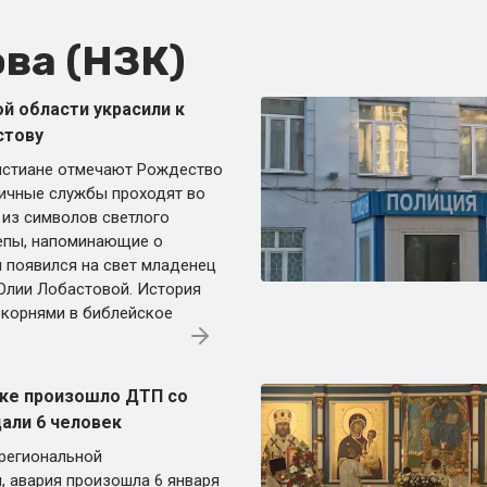
ва (НЗК)
й области украсили к
стову
истиане отмечают Рождество
ичные службы проходят во
 из символов светлого
епы, напоминающие о
й появился на свет младенец
Юлии Лобастовой. История
 корнями в библейское
ке произошло ДТП со
дали 6 человек
 региональной
, авария произошла 6 января