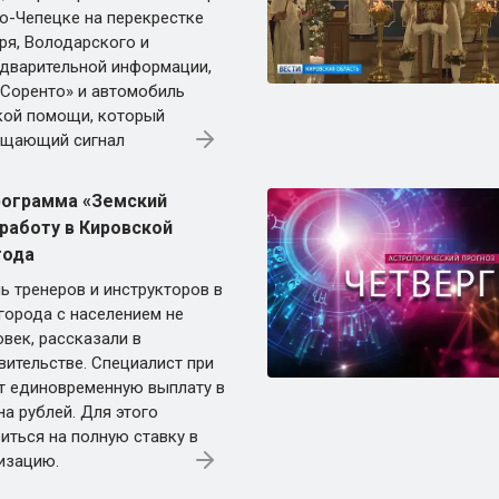
во-Чепецке на перекрестке
ря, Володарского и
дварительной информации,
 Соренто» и автомобиль
кой помощи, который
ещающий сигнал
рограмма «Земский
 работу в Кировской
года
ь тренеров и инструкторов в
города с населением не
овек, рассказали в
вительстве. Специалист при
т единовременную выплату в
а рублей. Для этого
иться на полную ставку в
изацию.