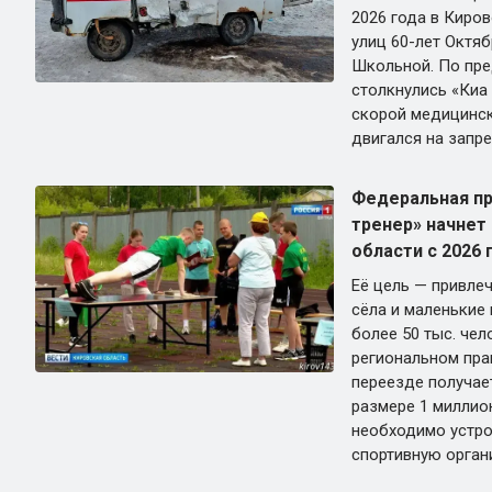
2026 года в Киро
улиц 60-лет Октяб
Школьной. По пре
столкнулись «Киа
скорой медицинс
двигался на запр
Федеральная п
тренер» начнет
области с 2026 
Её цель — привлеч
сёла и маленькие 
более 50 тыс. чел
региональном пра
переезде получае
размере 1 миллион
необходимо устро
спортивную орган