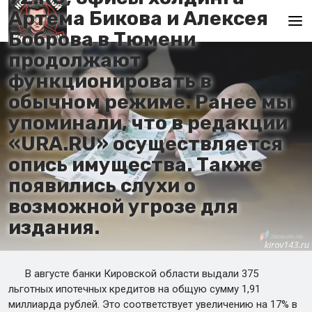
Артема Бикова и Алексея
Боброва в Тюмени
продолжают
Главная
функционировать в
обычном режиме. Ранее мы
упоминали, что в редакции
«URA.RU» осуществляется
опись имущества. Также
появились слухи о
возможной угрозе для
издания.
В августе банки Кировской области выдали 375
льготных ипотечных кредитов на общую сумму 1,91
миллиарда рублей. Это соответствует увеличению на 17% в