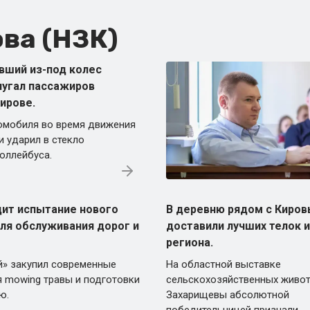
ва (НЗК)
вший из-под колес
пугал пассажиров
ирове.
омобиля во время движения
и ударил в стекло
оллейбуса.
дит испытание нового
В деревню рядом с Киро
ля обслуживания дорог и
доставили лучших телок 
региона.
» закупил современные
На областной выставке
 mowing травы и подготовки
сельскохозяйственных живот
ю.
Захарищевы абсолютной