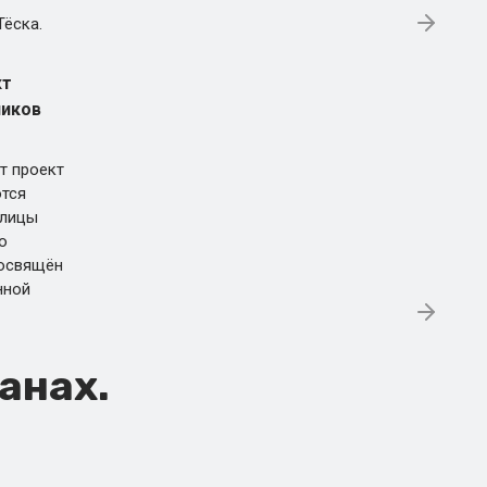
Тёска.
кт
ников
т проект
тся
улицы
о
посвящён
нной
танах.