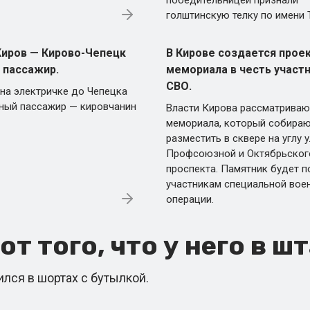
победительницей признали
голштинскую телку по имени 
Киров — Кирово-Чепецк
В Кирове создается прое
 пассажир.
мемориала в честь участ
СВО.
 на электричке до Чепецка
ный пассажир — кировчанин
Власти Кирова рассматриваю
мемориала, который собираю
разместить в сквере на углу 
Профсоюзной и Октябрьског
проспекта. Памятник будет 
участникам специальной вое
операции.
т того, что у него в ш
лся в шортах с бутылкой.