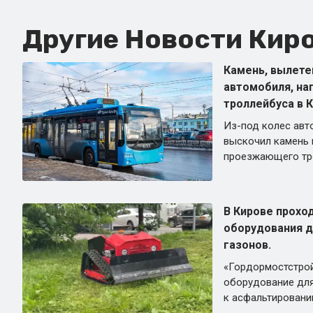
Другие Новости Киро
Камень, вылете
автомобиля, на
троллейбуса в К
Из-под колес авт
выскочил камень 
проезжающего тр
В Кирове прохо
оборудования д
газонов.
«Гордормостстрой
оборудование для
к асфальтировани